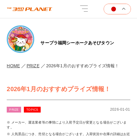
サープラ福岡シーホークあそびタウン
HOME
PRIZE
2026年1月のおすすめプライズ情報！
2026年1月のおすすめプライズ情報！
2026-01-01
PRIZE
TOPICS
メーカー、運送業者等の事情により入荷予定日が変更となる場合がございま
す。
人気景品につき、売切となる場合がございます。入荷状況や在庫の詳細はお近