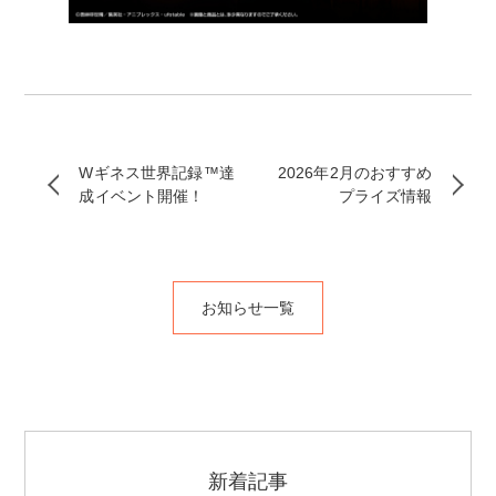
Wギネス世界記録™達
2026年2月のおすすめ
成イベント開催！
プライズ情報
お知らせ一覧
新着記事