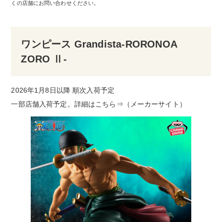
くの店舗にお問い合わせください。
ワンピース Grandista-RORONOA
ZORO Ⅱ-
2026年1月8日以降 順次入荷予定
一部店舗入荷予定。詳細はこちら⇒
（メーカーサイト）