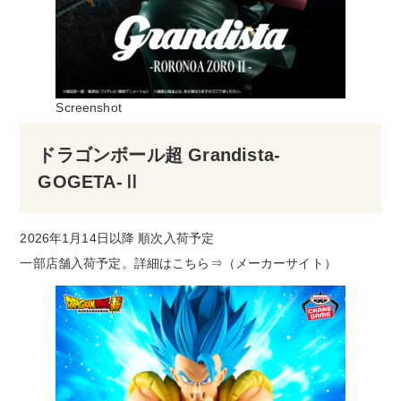
Screenshot
ドラゴンボール超 Grandista-
GOGETA-Ⅱ
2026年1月14日以降 順次入荷予定
一部店舗入荷予定。詳細はこちら⇒
（メーカーサイト）