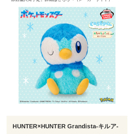
HUNTER×HUNTER Grandista-キルア-