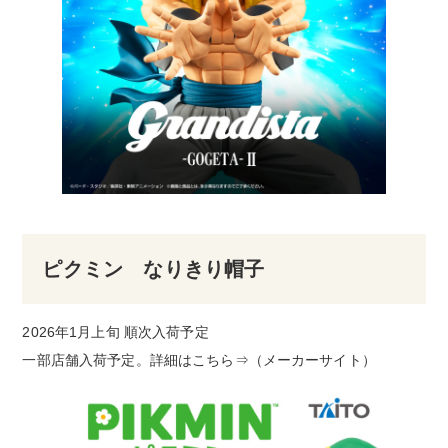
ピクミン なりきり帽子
2026年1月上旬 順次入荷予定
一部店舗入荷予定。詳細はこちら⇒
（メーカーサイト）