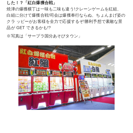
した！？「紅白爆獲合戦」
焼津の爆獲横丁は一味も二味も違う!クレーンゲームを紅組、
白組に分けて爆獲合戦!司会は爆獲奉行ならぬ、ちょんまげ姿の
クラ ッピーがお客様を全力で応援するぞ!勝利予想で素敵な景
品が GET できるかも!?
※写真は「サープラ国分あそびタウン」