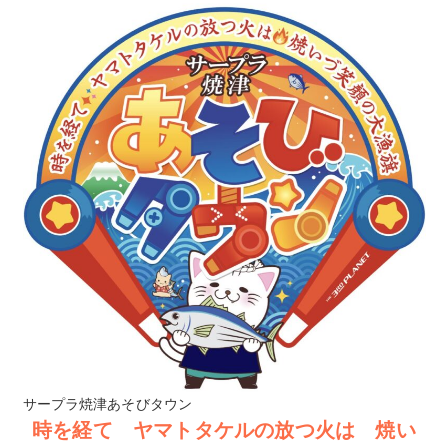
サープラ焼津あそびタウン
時を経て ヤマトタケルの放つ火は 焼い