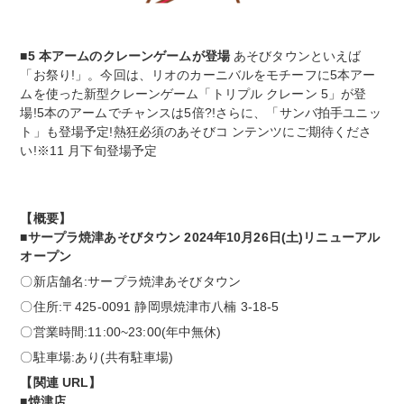
■5 本アームのクレーンゲームが登場
あそびタウンといえば
「お祭り!」。今回は、リオのカーニバルをモチーフに5本アー
ムを使った新型クレーンゲーム「トリプル クレーン 5」が登
場!5本のアームでチャンスは5倍?!さらに、「サンバ拍手ユニッ
ト」も登場予定!熱狂必須のあそびコ ンテンツにご期待くださ
い!※11 月下旬登場予定
【概要】
■サープラ焼津あそびタウン 2024年10月26日(土)リニューアル
オープン
〇新店舗名:サープラ焼津あそびタウン
〇住所:〒425-0091 静岡県焼津市八楠 3-18-5
〇営業時間:11:00~23:00(年中無休)
〇駐車場:あり(共有駐車場)
【関連 URL】
■焼津店