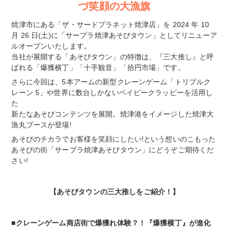
づ笑顔の大漁旗
焼津市にある「ザ・サードプラネット焼津店」を 2024 年 10
月 26 日(土)に「サープラ焼津あそびタウン」としてリニューア
ルオープンいたします。
当社が展開する「あそびタウン」の特徴は、『三大推し』と呼
ばれる「爆獲横丁」「十手観音」「拾円市場」です。
さらに今回は、5本アームの新型クレーンゲーム「トリプルク
レーン 5」や世界に数台しかないベイビークラッピーを活用し
た
新たなあそびコンテンツを展開。焼津港をイメージした焼津大
漁丸ブースが登場!
あそびのチカラでお客様を笑顔にしたい!という想いのこもった
あそびの街「サープラ焼津あそびタウン」にどうぞご期待くだ
さい!
【あそびタウンの三大推しをご紹介！】
■クレーンゲーム商店街で爆獲れ体験？！『爆獲横丁』が進化