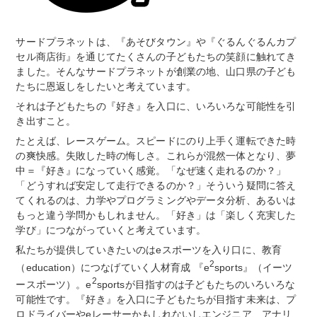
サードプラネットは、『あそびタウン』や『ぐるんぐるんカプ
セル商店街』を通じてたくさんの子どもたちの笑顔に触れてき
ました。そんなサードプラネットが創業の地、山口県の子ども
たちに恩返しをしたいと考えています。
それは子どもたちの『好き』を入口に、いろいろな可能性を引
き出すこと。
たとえば、レースゲーム。スピードにのり上手く運転できた時
の爽快感。失敗した時の悔しさ。これらが混然一体となり、夢
中＝『好き』になっていく感覚。「なぜ速く走れるのか？」
「どうすれば安定して走行できるのか？」そういう疑問に答え
てくれるのは、力学やプログラミングやデータ分析、あるいは
もっと違う学問かもしれません。「好き」は「楽しく充実した
学び」につながっていくと考えています。
私たちが提供していきたいのはeスポーツを入り口に、教育
2
（education）につなげていく人材育成 『e
sports』（イーツ
2
ースポーツ）。e
sportsが目指すのは子どもたちのいろいろな
可能性です。『好き』を入口に子どもたちが目指す未来は、プ
ロドライバーやeレーサーかもしれないしエンジニア、アナリ