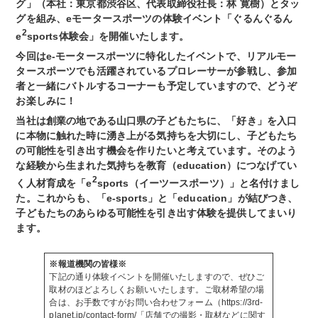
グ」（本社：東京都渋谷区、代表取締役社長：林 寛樹）とタッ
グを組み、eモータースポーツの体験イベント「ぐるんぐるん
2
e
sports体験会」を開催いたします。
今回はe-モータースポーツに特化したイベントで、リアルモー
タースポーツでも活躍されているプロレーサーが参戦し、参加
者と一緒にバトルするコーナーも予定していますので、どうぞ
お楽しみに！
当社は創業の地である山口県の子どもたちに、「好き」を入口
に本物に触れた時に湧き上がる気持ちを大切にし、子どもたち
の可能性を引き出す機会を作りたいと考えています。そのよう
な経験から生まれた気持ちを教育（education）につなげてい
2
く人材育成を「e
sports（イーツースポーツ）」と名付けまし
た。これからも、「e-sports」と「education」が結びつき、
子どもたちのあらゆる可能性を引き出す体験を提供してまいり
ます。
※報道機関の皆様※
下記の通り体験イベントを開催いたしますので、ぜひご
取材のほどよろしくお願いいたします。ご取材希望の場
合は、お手数ですがお問い合わせフォーム（
https://3rd-
planet.jp/contact-form/「店舗での撮影・取材などに関す