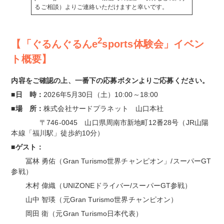
るご相談
）よりご連絡いただけますと幸いです。
2
【「ぐるんぐるんe
sports体験会」イベン
ト概要】
内容をご確認の上、一番下の応募ボタンよりご応募ください。
■
日 時
：
2026年5月30日（土）10:00～18:00
■
場 所
：
株式会社サードプラネット 山口本社
〒746-0045 山口県周南市新地町12番28号（JR山陽
本線「福川駅」徒歩約10分）
■
ゲスト
：
冨林 勇佑（Gran Turismo世界チャンピオン」/スーパーGT
参戦）
木村 偉織（UNIZONEドライバー/スーパーGT参戦）
山中 智瑛（元Gran Turismo世界チャンピオン）
岡田 衛（元Gran Turismo日本代表）