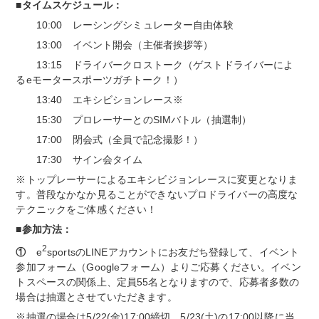
■
タイムスケジュール
：
10:00 レーシングシミュレーター自由体験
13:00 イベント開会（主催者挨拶等）
13:15 ドライバークロストーク（ゲストドライバーによ
るeモータースポーツガチトーク！）
13:40 エキシビションレース※
15:30 プロレーサーとのSIMバトル（抽選制）
17:00 閉会式（全員で記念撮影！）
17:30 サイン会タイム
※トップレーサーによるエキシビジョンレースに変更となりま
す。普段なかなか見ることができないプロドライバーの高度な
テクニックをご体感ください！
■参加方法
：
2
①
e
sportsのLINEアカウントにお友だち登録して、イベント
参加フォーム（Googleフォーム）よりご応募ください。イベン
トスペースの関係上、定員55名となりますので、応募者多数の
場合は抽選とさせていただきます。
※抽選の場合は5/22(金)17:00締切。5/23(土)の17:00以降に当