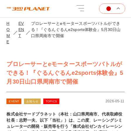
H
EV
プロレーサーとeモータースポーツバトルができ
O
EN
る！『ぐるんぐるんe2sports体験会』5月30日山
M
T
口県周南市で開催
E
プロレーサーとeモータースポーツバトルが
できる！『ぐるんぐるんe2sports体験会』5
月30日山口県周南市で開催
2026-05-11
EVENT
お知らせ
TOPICS
株式会社サードプラネット（本社：山口県周南市、代表取締役
社長：志野一夫、以下「当社」）は、この度
、
レーシングシミ
ュレーターの開発・販売等を行う「株式会社ゼンカイレーシン