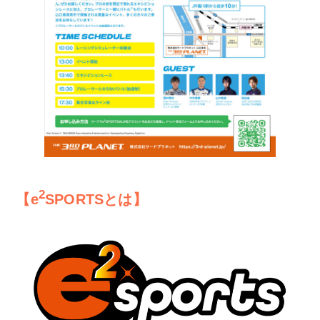
2
【e
SPORTSとは】