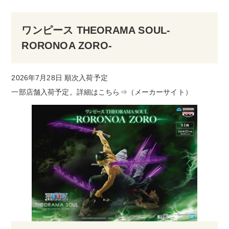
ワンピース THEORAMA SOUL-
RORONOA ZORO-
2026年7月28日 順次入荷予定
一部店舗入荷予定。詳細はこちら⇒
（メーカーサイト）