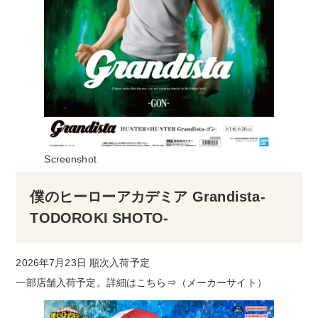
Screenshot
僕のヒーローアカデミア Grandista-
TODOROKI SHOTO-
2026年7月23日 順次入荷予定
一部店舗入荷予定。詳細はこちら⇒
（メーカーサイト）