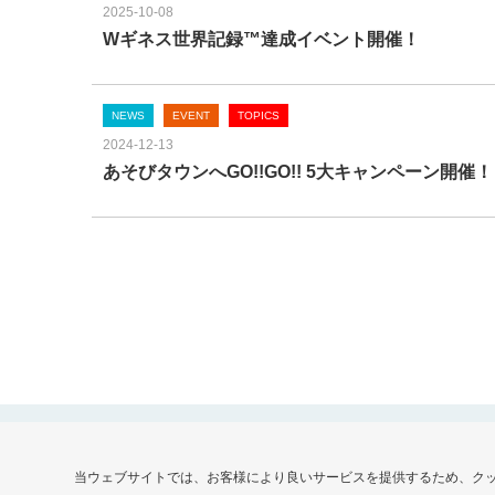
2025-10-08
Wギネス世界記録™達成イベント開催！
NEWS
EVENT
TOPICS
2024-12-13
あそびタウンへGO!!GO!! 5大キャンペーン開催！
当ウェブサイトでは、お客様により良いサービスを提供するため、ク
会社情報
サイトポリシー
プライバシー