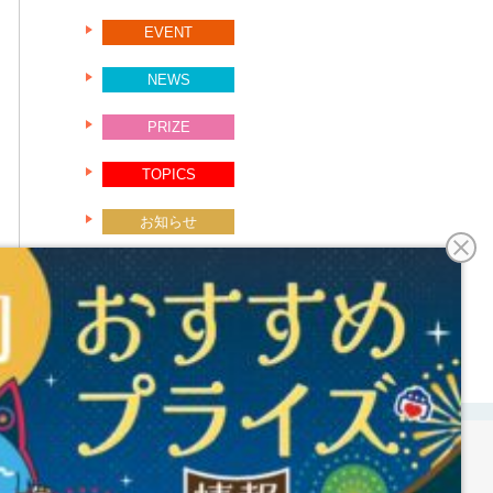
EVENT
NEWS
PRIZE
TOPICS
お知らせ
未分類
の使用にご同意くださ
基本方針
クッキーについて
サイトマップ
同意する